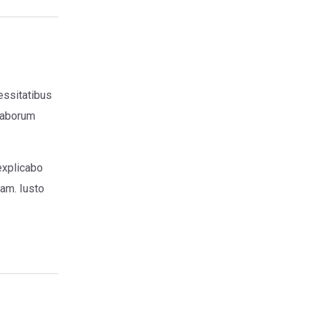
essitatibus
 laborum
explicabo
uam. Iusto