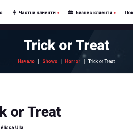
ас
Частни клиенти
Бизнес клиенти
По
Интернет
Интернет
Trick or Treat
Телевизия
Телевизия
Пакети
Пакети
Начало
Shows
Horror
Trick or Treat
Други услуги
Други услуги
k or Treat
élissa Ulla