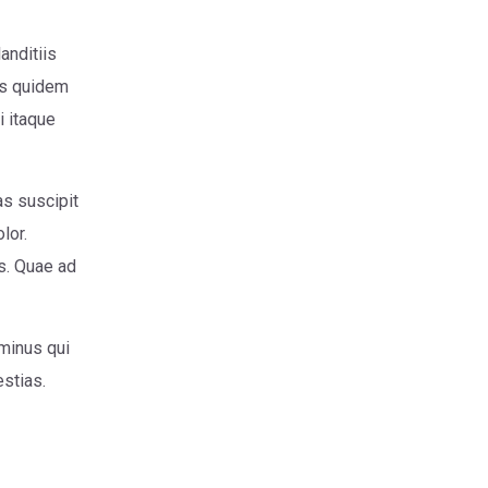
anditiis
iis quidem
i itaque
as suscipit
olor.
s. Quae ad
minus qui
estias.