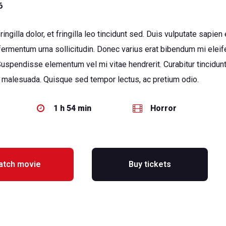
6
fringilla dolor, et fringilla leo tincidunt sed. Duis vulputate sapien
 fermentum urna sollicitudin. Donec varius erat bibendum mi elei
Suspendisse elementum vel mi vitae hendrerit. Curabitur tincidun
 malesuada. Quisque sed tempor lectus, ac pretium odio.
1 h 54 min
Horror
tch movie
Buy tickets