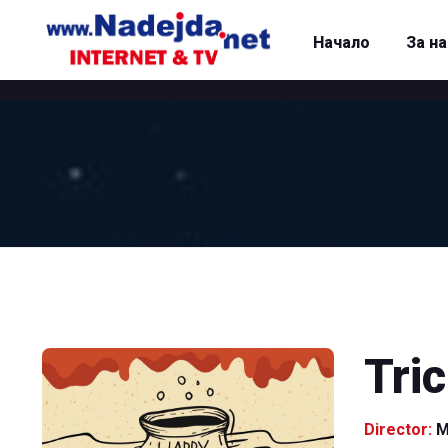
Начало
За н
Tric
Director:
M