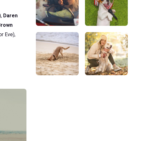
),
Daren
Brown
r Eve),