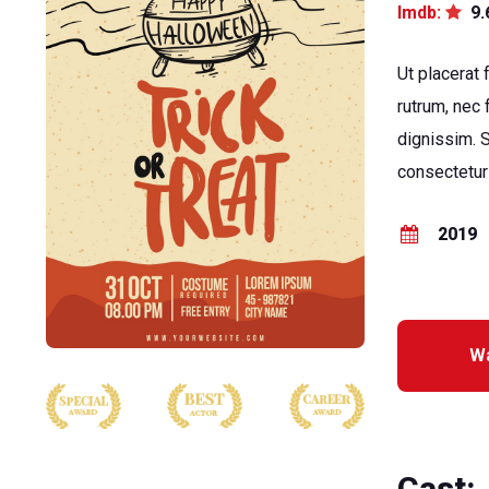
Imdb:
9.
Ut placerat 
rutrum, nec
dignissim. 
consectetur
2019
Wa
Cast: