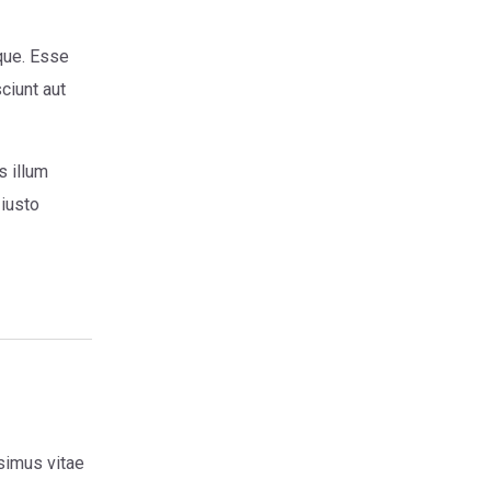
eque. Esse
ciunt aut
s illum
 iusto
ssimus vitae