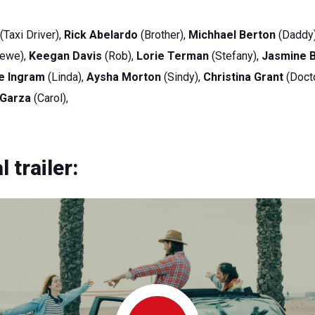
(Taxi Driver),
Rick Abelardo
(Brother),
Michhael Berton
(Daddy
tewe),
Keegan Davis
(Rob),
Lorie Terman
(Stefany),
Jasmine 
e Ingram
(Linda),
Aysha Morton
(Sindy),
Christina Grant
(Docto
 Garza
(Carol),
l trailer: