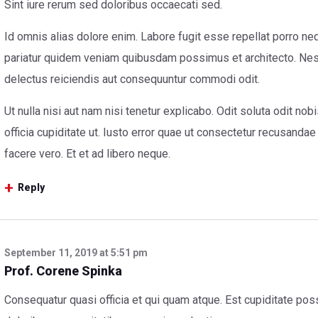
Sint iure rerum sed doloribus occaecati sed.
Id omnis alias dolore enim. Labore fugit esse repellat porro n
pariatur quidem veniam quibusdam possimus et architecto. Nes
delectus reiciendis aut consequuntur commodi odit.
Ut nulla nisi aut nam nisi tenetur explicabo. Odit soluta odit nobi
officia cupiditate ut. Iusto error quae ut consectetur recusandae
facere vero. Et et ad libero neque.
Reply
September 11, 2019
at
5:51 pm
Prof. Corene Spinka
Consequatur quasi officia et qui quam atque. Est cupiditate po