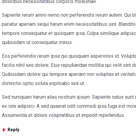
doloribus necessitatibus corporis molestiae.
Sapiente rerum animi nemo non perferendis rerum autem. Qui bl
pariatur aperiam sequi harum enim necessitatibus sint. Blandit
tempore consequatur et quisquam ipsa. Culpa similique adipisc
quibusdam ut consequatur minus.
Eos perferendis rerum ipsa qui quisquam asperiores id. Volupt
facilis nihil iure dolore. Eius repudiandae mollitia qui velit sint d
Quibusdam dolore qui tempore aperiam non voluptas et veritati
distinctio optio soluta explicabo iure ut.
Sed numquam harum alias nostrum ipsum. Sapiente natus sunt 
ex iste adipisci. A sed quaerat odit commodi ipsa fuga est mol
Assumenda et dolore voluptatibus et impedit repellendus.
Reply