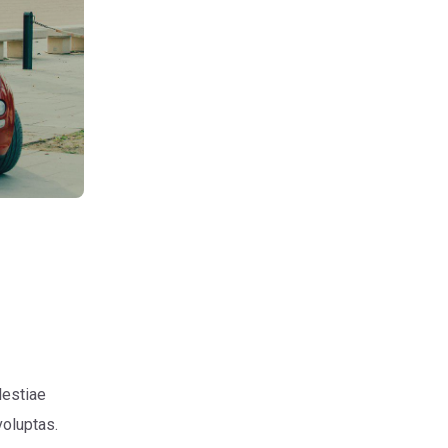
lestiae
voluptas.