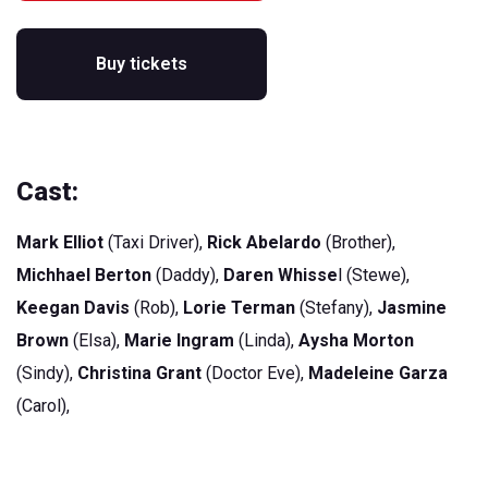
Buy tickets
Cast:
Mark Elliot
(Taxi Driver),
Rick Abelardo
(Brother),
Michhael Berton
(Daddy),
Daren Whisse
l (Stewe),
Keegan Davis
(Rob),
Lorie Terman
(Stefany),
Jasmine
Brown
(Elsa),
Marie Ingram
(Linda),
Aysha Morton
(Sindy),
Christina Grant
(Doctor Eve),
Madeleine Garza
(Carol),