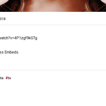
2018
/watch?v=4P1zgf9kGTg
ss Embeds
.
ite
tv