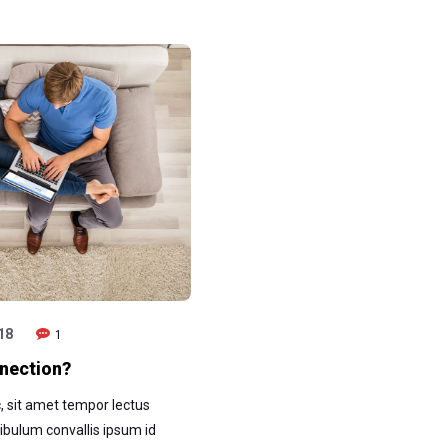
18
1
nnection?
 sit amet tempor lectus
estibulum convallis ipsum id