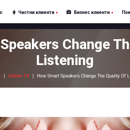
ас
Частни клиенти
Бизнес клиенти
По
Интернет
Интернет
Speakers Change The
Телевизия
Телевизия
Пакети
Пакети
Listening
Други услуги
Други услуги
о
Online TV
How Smart Speakers Change The Quality Of L