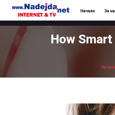
Начало
За н
How Smart 
Начал