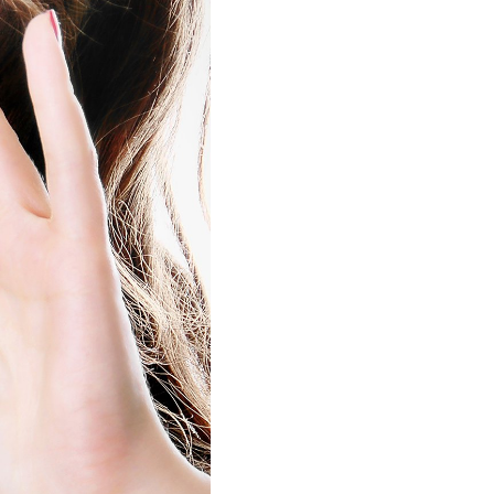
Когато интернета не работи
Когато интернета се бави и/
или прекъсва
Инструкции за работа с ТВ
приемници
Когато телевизията не
работи
Когато телевизията
прекъсва
Изчисляване на
задължения