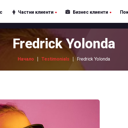
ас
Частни клиенти
Бизнес клиенти
По
Интернет
Интернет
Fredrick Yolonda
Телевизия
Телевизия
Пакети
Пакети
Начало
Testimonials
Fredrick Yolonda
Други услуги
Други услуги