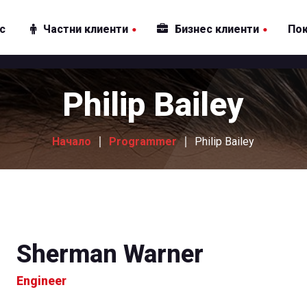
ас
Частни клиенти
Бизнес клиенти
По
Интернет
Интернет
Philip Bailey
Телевизия
Телевизия
Пакети
Пакети
Начало
Programmer
Philip Bailey
Други услуги
Други услуги
Sherman Warner
Engineer