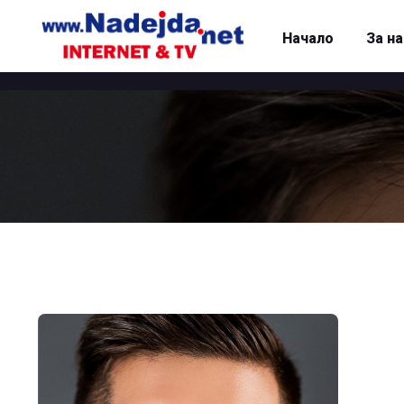
Начало
За н