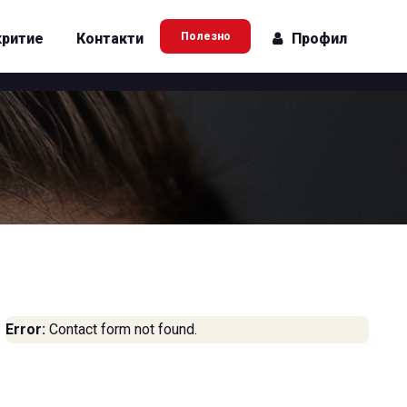
критие
Контакти
Полезно
Профил
+ Проверка дата на
плащане
+ Безплатен имейл адрес
+ Безплатен уеб хостинг
Error:
Contact form not found.
Използване на приложение
за приемане на ТВ